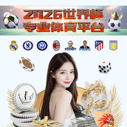
注册入口
立即下载 乐动网站 App
集实时比分、深度分析、社群互动于一体，乐动网站用户专
属的全场景赛事体验入口。
App Store 下载
Google Play 获取
极速比分
数据洞察
互动社区